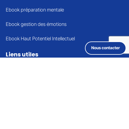
Ebook préparation mentale
Ebook gestion des émotions
Ebook Haut Potentiel Intellectuel
Nous contacter
Liens utiles
Formulaire de contact
Mentions légales
Politique de confidentialité
Conditions générales de vente
Nous suivre
Recevez 1 article sur la préparation mentale chaque