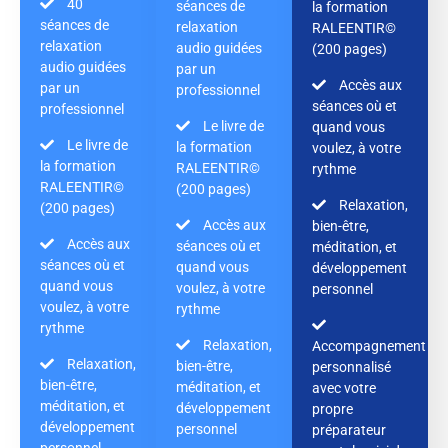
40
séances de
la formation
séances de
relaxation
RALEENTIR©
relaxation
audio guidées
(200 pages)
audio guidées
par un
Accès aux
par un
professionnel
séances où et
professionnel
Le livre de
quand vous
Le livre de
la formation
voulez, à votre
la formation
RALEENTIR©
rythme
RALEENTIR©
(200 pages)
Relaxation,
(200 pages)
Accès aux
bien-être,
Accès aux
séances où et
méditation, et
séances où et
quand vous
développement
quand vous
voulez, à votre
personnel
voulez, à votre
rythme
rythme
Relaxation,
Accompagnement
Relaxation,
bien-être,
personnalisé
bien-être,
méditation, et
avec votre
méditation, et
développement
propre
développement
personnel
préparateur
personnel