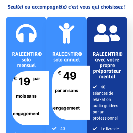
Seul(e) ou accompagné(e) c'est vous qui choisissez !
RALEENTIR©
RALEENTIR©
RALEENTIR©
solo
solo annuel
avec votre
mensuel
propre
préparateur
49
€
mental
19
€
par
40
par an sans
séances de
mois sans
relaxation
audio guidées
engagement
par un
engagement
professionnel
40
Le livre de