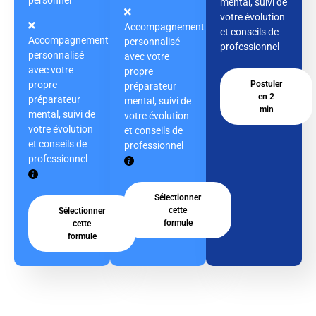
mental, suivi de
votre évolution
Accompagnement
et conseils de
Accompagnement
personnalisé
professionnel
personnalisé
avec votre
avec votre
propre
propre
Postuler
préparateur
en 2
préparateur
mental, suivi de
min
mental, suivi de
votre évolution
votre évolution
et conseils de
et conseils de
professionnel
professionnel
Sélectionner
cette
Sélectionner
formule
cette
formule