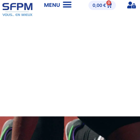
0
0,00
€