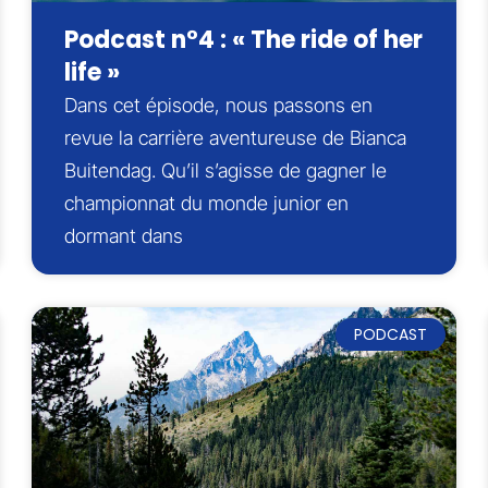
Podcast n°4 : « The ride of her
life »
Dans cet épisode, nous passons en
revue la carrière aventureuse de Bianca
Buitendag. Qu’il s’agisse de gagner le
championnat du monde junior en
dormant dans
PODCAST