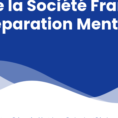
e la Société Fr
éparation Ment