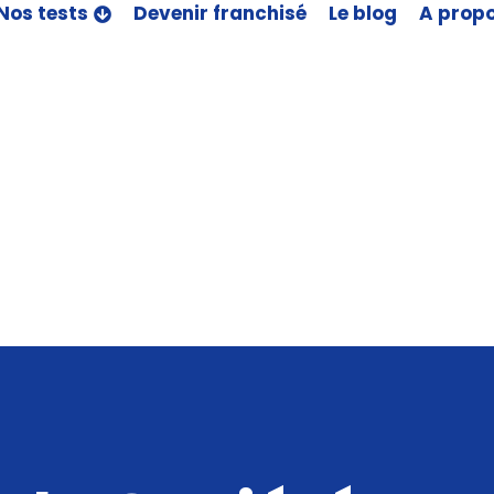
Nos tests
Devenir franchisé
Le blog
A prop