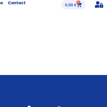
os
Contact
0
0,00
€